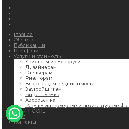
Instagram
Facebook
Youtube
Behance
Главная
Обо мне
Публикации
Портфолио
Услуги и стоимость
Клиентам из Беларуси
Дизайнерам
Отельерам
Риелторам
Владельцам недвижимости
Застройщикам
Видеосъемка
Аэросъемка
Ретушь интерьерных и архитектурных фо
ДО И ПОСЛЕ
Блог
Контакты