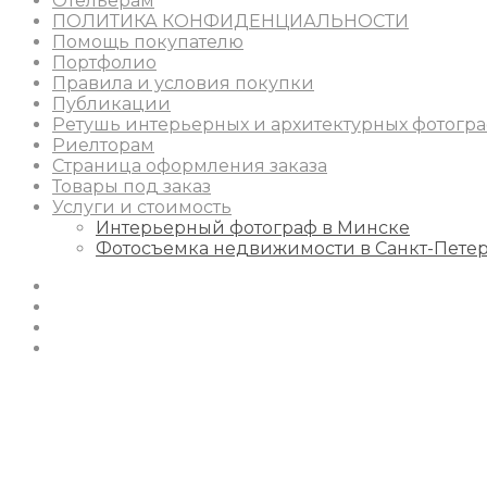
Отельерам
ПОЛИТИКА КОНФИДЕНЦИАЛЬНОСТИ
Помощь покупателю
Портфолио
Правила и условия покупки
Публикации
Ретушь интерьерных и архитектурных фотогр
Риелторам
Страница оформления заказа
Товары под заказ
Услуги и стоимость
Интерьерный фотограф в Минске
Фотосъемка недвижимости в Санкт-Пете
Instagram
Facebook
Youtube
Behance