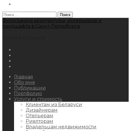
Behance
Найти:
Фотосъемка архитектуры, интерьеров и
ландшафта в Санкт-Петербурге
Сергей Болдыш
Instagram
Facebook
Youtube
Behance
Главная
Обо мне
Публикации
Портфолио
Услуги и стоимость
Клиентам из Беларуси
Дизайнерам
Отельерам
Риелторам
Владельцам недвижимости