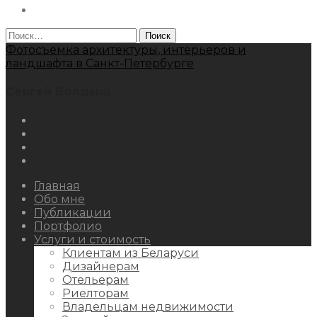
Behance
Найти:
Фотосъемка архитектуры, интерьеров и
ландшафта в Санкт-Петербурге
Сергей Болдыш
Instagram
Facebook
Youtube
Behance
Главная
Обо мне
Публикации
Портфолио
Услуги и стоимость
Клиентам из Беларуси
Дизайнерам
Отельерам
Риелторам
Владельцам недвижимости