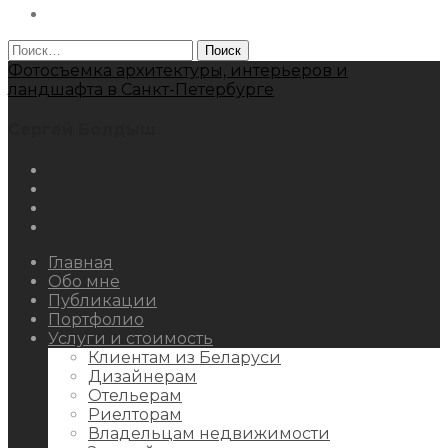
Behance
Найти:
Фотосъемка архитектуры, интерьеров и
ландшафта в Санкт-Петербурге
Сергей Болдыш
Instagram
Facebook
Youtube
Behance
Главная
Обо мне
Публикации
Портфолио
Услуги и стоимость
Клиентам из Беларуси
Дизайнерам
Отельерам
Риелторам
Владельцам недвижимости