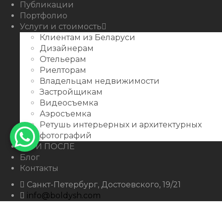
Публикации
Портфолио
Услуги и стоимость
Клиентам из Беларуси
Дизайнерам
Отельерам
Риелторам
Владельцам недвижимости
Застройщикам
Видеосъемка
Аэросъемка
Ретушь интерьерных и архитектурных
фотографий
ДО И ПОСЛЕ
Блог
Контакты
Санкт-Петербург, Достоевского, 19/21
info@boldysh.com
+7 911-250-07-99
boldysh.com