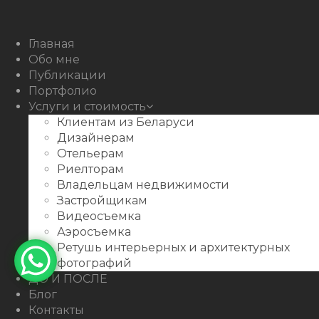
Facebook
Youtube
Behance
Главная
Обо мне
Публикации
Портфолио
Услуги и стоимость
Клиентам из Беларуси
Дизайнерам
Отельерам
Риелторам
Владельцам недвижимости
Застройщикам
Видеосъемка
Аэросъемка
Ретушь интерьерных и архитектурных
фотографий
ДО И ПОСЛЕ
Блог
Контакты