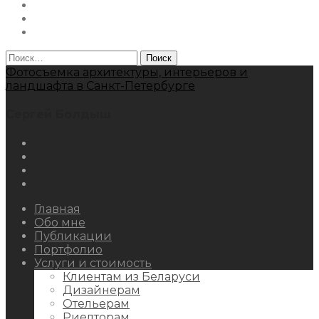
Facebook
Youtube
Behance
Найти:
Фотосъемка архитектуры, интерьеров и
ландшафта в Санкт-Петербурге
Сергей Болдыш
Instagram
Facebook
Youtube
Behance
Главная
Обо мне
Публикации
Портфолио
Услуги и стоимость
Клиентам из Беларуси
Дизайнерам
Отельерам
Риелторам