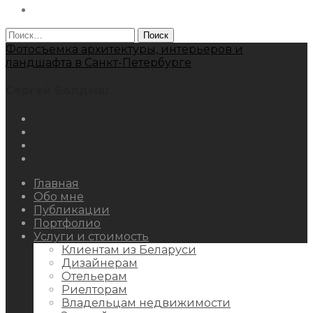
Behance
Найти:
Фотосъемка архитектуры, интерьеров и
ландшафта в Санкт-Петербурге
Сергей Болдыш
Instagram
Facebook
Youtube
Behance
Главная
Обо мне
Публикации
Портфолио
Услуги и стоимость
Клиентам из Беларуси
Дизайнерам
Отельерам
Риелторам
Владельцам недвижимости