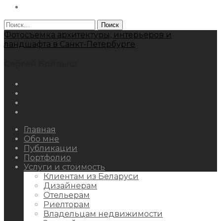
Behance
Найти:
Фотосъемка архитектуры, интерьеров и
ландшафта в Санкт-Петербурге
Сергей Болдыш
Instagram
Facebook
Youtube
Behance
Главная
Обо мне
Публикации
Портфолио
Услуги и стоимость
Клиентам из Беларуси
Дизайнерам
Отельерам
Риелторам
Владельцам недвижимости