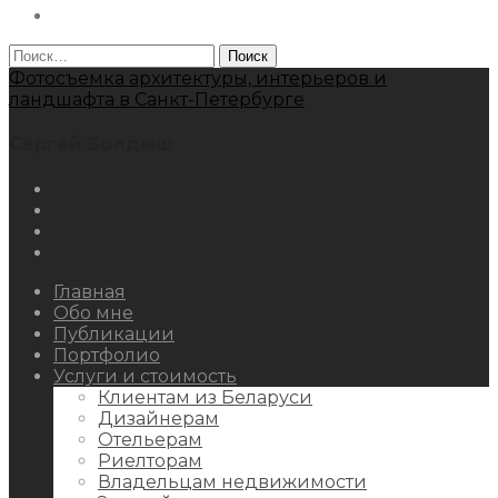
Behance
Найти:
Фотосъемка архитектуры, интерьеров и
ландшафта в Санкт-Петербурге
Сергей Болдыш
Instagram
Facebook
Youtube
Behance
Главная
Обо мне
Публикации
Портфолио
Услуги и стоимость
Клиентам из Беларуси
Дизайнерам
Отельерам
Риелторам
Владельцам недвижимости