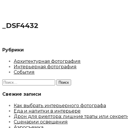
_DSF4432
Рубрики
Архитектурная фотография
Интерьерная фотография
События
Найти:
Свежие записи
Как выбрать интерьерного фотографа
Еда и напитки в интерьере
Дрон для риелтора: лишние траты или секрет
Сценарии освещения
Аэросъемка