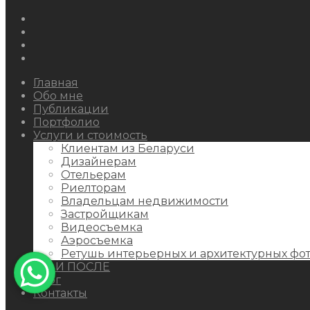
Instagram
Facebook
Youtube
Behance
Главная
Обо мне
Публикации
Портфолио
Услуги и стоимость
Клиентам из Беларуси
Дизайнерам
Отельерам
Риелторам
Владельцам недвижимости
Застройщикам
Видеосъемка
Аэросъемка
Ретушь интерьерных и архитектурных фо
ДО И ПОСЛЕ
Блог
Контакты