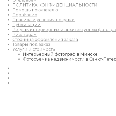
Отельерам
ПОЛИТИКА КОНФИДЕНЦИАЛЬНОСТИ
Помощь покупателю
Портфолио
Правила и условия покупки
Публикации
Ретушь интерьерных и архитектурных фотогр
Риелторам
Страница оформления заказа
Товары под заказ
Услуги и стоимость
Интерьерный фотограф в Минске
Фотосъемка недвижимости в Санкт-Пете
Instagram
Facebook
Youtube
Behance