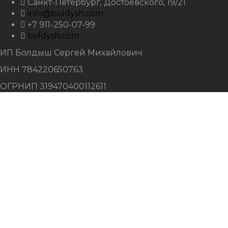
Санкт-Петербург, Достоевского, 19/21
info@boldysh.com
+7 911-250-07-99
boldysh.com
ИП Болдыш Сергей Михайлович
ИНН 784220650763
ОГРНИП 319470400112611