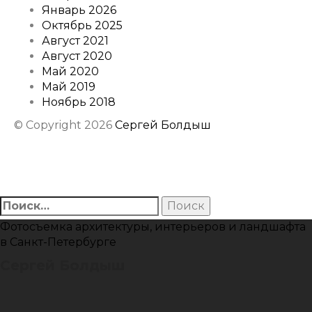
Январь 2026
Октябрь 2025
Август 2021
Август 2020
Май 2020
Май 2019
Ноябрь 2018
© Copyright 2026
Сергей Болдыш
Instagram
Facebook
Youtube
Behance
Найти:
Фотосъемка архитектуры, интерьеров и ландшафта
в Санкт-Петербурге
Сергей Болдыш
Instagram
Facebook