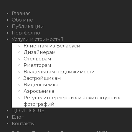
Youtube
Behance
Главная
Обо мне
Публикации
Портфолио
Услуги и стоимость
Клиентам из Беларуси
Дизайнерам
Отельерам
Риелторам
Владельцам недвижимости
Застройщикам
Видеосъемка
Аэросъемка
Ретушь интерьерных и архитектурных
фотографий
ДО И ПОСЛЕ
Блог
Контакты