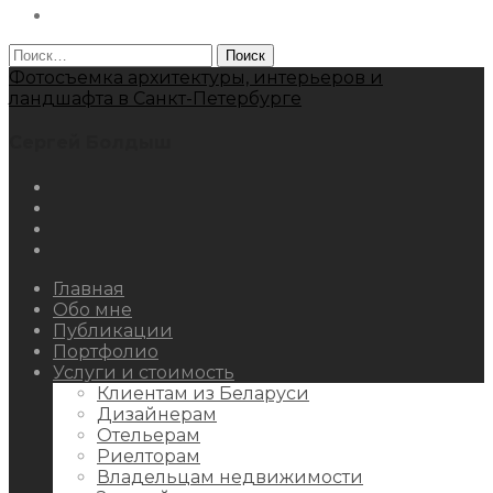
Behance
Найти:
Фотосъемка архитектуры, интерьеров и
ландшафта в Санкт-Петербурге
Сергей Болдыш
Instagram
Facebook
Youtube
Behance
Главная
Обо мне
Публикации
Портфолио
Услуги и стоимость
Клиентам из Беларуси
Дизайнерам
Отельерам
Риелторам
Владельцам недвижимости