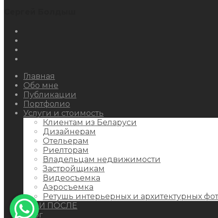
Сергей Болдыш
Instagram
Facebook
Youtube
Behance
Главная
Обо мне
Публикации
Портфолио
Услуги и стоимость
Клиентам из Беларуси
Дизайнерам
Отельерам
Риелторам
Владельцам недвижимости
Застройщикам
Видеосъемка
Аэросъемка
Ретушь интерьерных и архитектурных фо
ДО И ПОСЛЕ
Блог