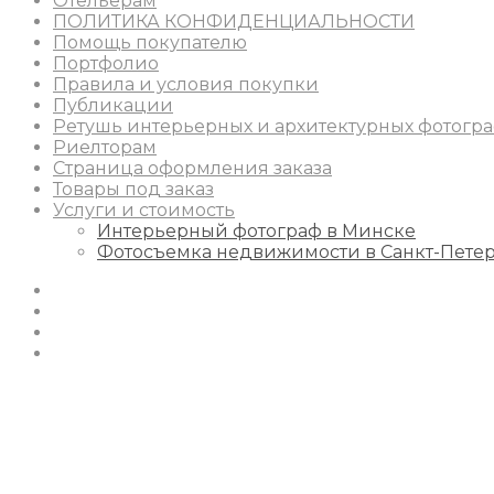
Отельерам
ПОЛИТИКА КОНФИДЕНЦИАЛЬНОСТИ
Помощь покупателю
Портфолио
Правила и условия покупки
Публикации
Ретушь интерьерных и архитектурных фотогр
Риелторам
Страница оформления заказа
Товары под заказ
Услуги и стоимость
Интерьерный фотограф в Минске
Фотосъемка недвижимости в Санкт-Пете
Instagram
Facebook
Youtube
Behance