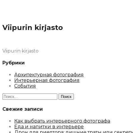
Viipurin kirjasto
Viipurin kirjasto
Рубрики
Архитектурная фотография
Интерьерная фотография
События
Найти:
Свежие записи
Как выбрать интерьерного фотографа
Еда и напитки в интерьере
Дрон для риелтора: лишние траты или секрет