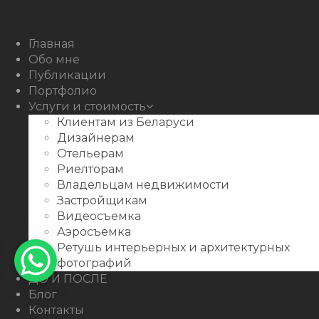
Facebook
Youtube
Behance
Главная
Обо мне
Публикации
Портфолио
Услуги и стоимость
Клиентам из Беларуси
Дизайнерам
Отельерам
Риелторам
Владельцам недвижимости
Застройщикам
Видеосъемка
Аэросъемка
Ретушь интерьерных и архитектурных
фотографий
ДО И ПОСЛЕ
Блог
Контакты