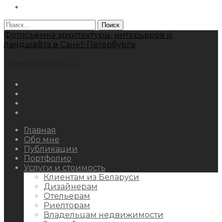
Behance
Найти:
Фотосъемка архитектуры, интерьеров и
ландшафта в Санкт-Петербурге
Сергей Болдыш
Instagram
Facebook
Youtube
Behance
Главная
Обо мне
Публикации
Портфолио
Услуги и стоимость
Клиентам из Беларуси
Дизайнерам
Отельерам
Риелторам
Владельцам недвижимости