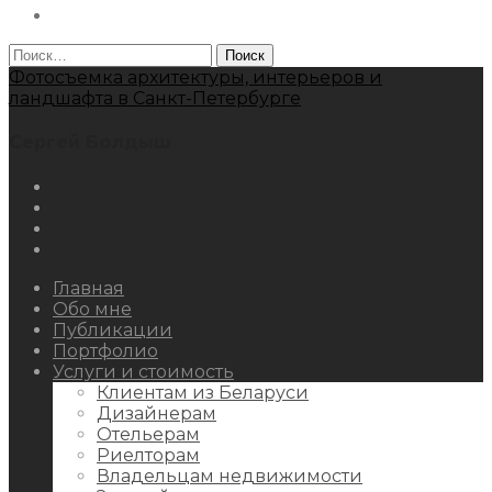
Behance
Найти:
Фотосъемка архитектуры, интерьеров и
ландшафта в Санкт-Петербурге
Сергей Болдыш
Instagram
Facebook
Youtube
Behance
Главная
Обо мне
Публикации
Портфолио
Услуги и стоимость
Клиентам из Беларуси
Дизайнерам
Отельерам
Риелторам
Владельцам недвижимости