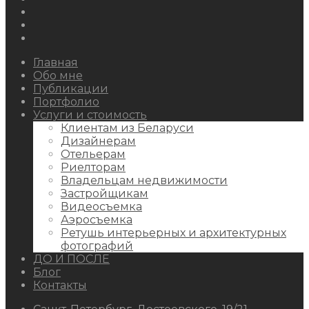
Facebook
Youtube
Behance
Главная
Обо мне
Публикации
Портфолио
Услуги и стоимость
Клиентам из Беларуси
Дизайнерам
Отельерам
Риелторам
Владельцам недвижимости
Застройщикам
Видеосъемка
Аэросъемка
Ретушь интерьерных и архитектурных
фотографий
ДО И ПОСЛЕ
Блог
Контакты