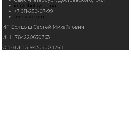
Санкт-Петербург, Достоевского, 19/21
info@boldysh.com
+7 911-250-07-99
boldysh.com
ИП Болдыш Сергей Михайлович
ИНН 784220650763
ОГРНИП 319470400112611