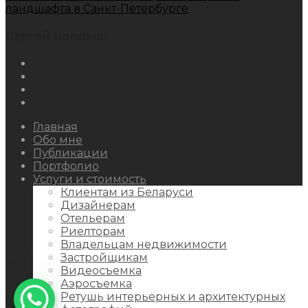
ландшафта в Санкт-Петербурге
Сергей Болдыш
Instagram
Facebook
Youtube
Behance
Главная
Обо мне
Публикации
Портфолио
Услуги и стоимость
Клиентам из Беларуси
Дизайнерам
Отельерам
Риелторам
Владельцам недвижимости
Застройщикам
Видеосъемка
Аэросъемка
Ретушь интерьерных и архитектурных