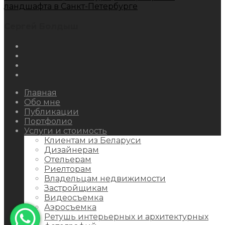
ландшафта в Санкт-Петербурге
Сергей Болдыш
Instagram
Facebook
Youtube
Behance
Главная
Обо мне
Публикации
Портфолио
Услуги и стоимость
Клиентам из Беларуси
Дизайнерам
Отельерам
Риелторам
Владельцам недвижимости
Застройщикам
Видеосъемка
Аэросъемка
Ретушь интерьерных и архитектурных